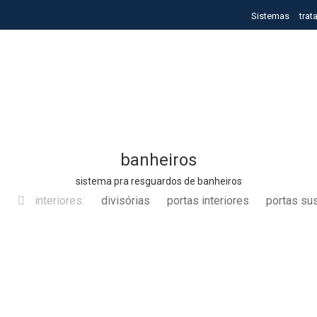
Sistemas
tra
banheiros
sistema pra resguardos de banheiros
interiores:
divisórias
portas interiores
portas su