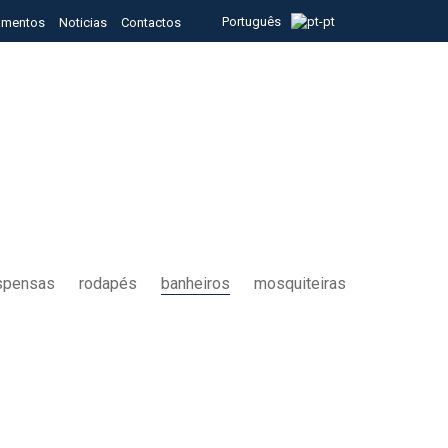
Português
tamentos
Noticias
Contactos
spensas
rodapés
banheiros
mosquiteiras