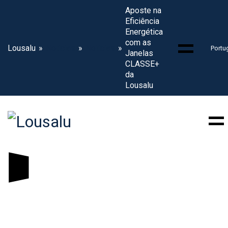
Aposte na
Eficiência
Energética
com as
Lousalu
Noticias
Noticias
Portu
Janelas
CLASSE+
da
Lousalu