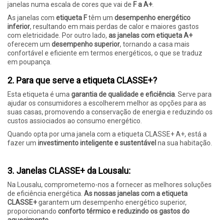
janelas numa escala de cores que vai de
F a A+
.
As janelas com
etiqueta F
têm um
desempenho energético
inferior
, resultando em mais perdas de calor e maiores gastos
com eletricidade. Por outro lado,
as janelas com etiqueta A+
oferecem um
desempenho superior
, tornando a casa mais
confortável e eficiente em termos energéticos, o que se traduz
em poupança.
2. Para que serve a etiqueta CLASSE+?
Esta etiqueta é uma
garantia de qualidade e eficiência
. Serve para
ajudar os consumidores a escolherem melhor as opções para as
suas casas, promovendo a conservação de energia e reduzindo os
custos assiociados ao consumo energético.
Quando opta por uma janela com a etiqueta CLASSE+ A+, está a
fazer um
investimento inteligente e sustentável
na sua habitação.
3. Janelas CLASSE+ da Lousalu:
Na Lousalu, comprometemo-nos a fornecer as melhores soluções
de eficiência energética.
As nossas janelas com a etiqueta
CLASSE+
garantem um desempenho energético superior,
proporcionando
conforto térmico e reduzindo os gastos do
aquecimento
.