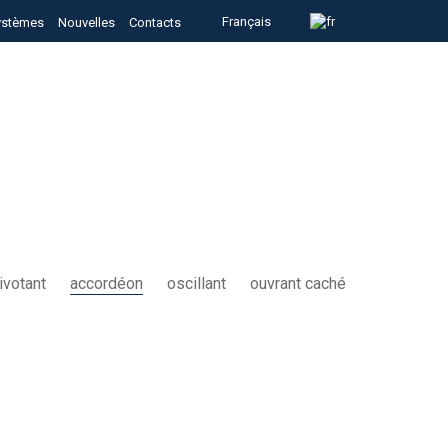
Français
ystèmes
Nouvelles
Contacts
ivotant
accordéon
oscillant
ouvrant caché