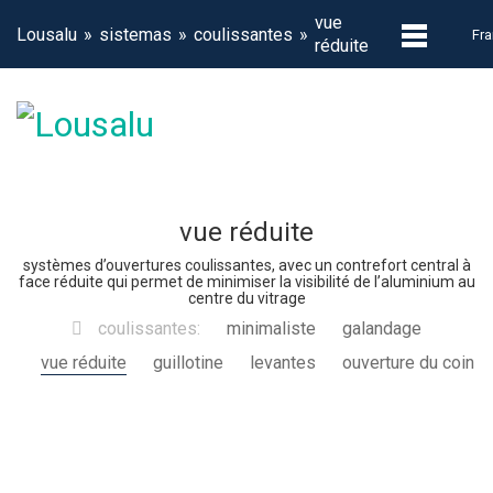
vue
Lousalu
sistemas
coulissantes
Fra
réduite
vue réduite
systèmes d’ouvertures coulissantes, avec un contrefort central à
face réduite qui permet de minimiser la visibilité de l’aluminium au
centre du vitrage
coulissantes:
minimaliste
galandage
vue réduite
guillotine
levantes
ouverture du coin