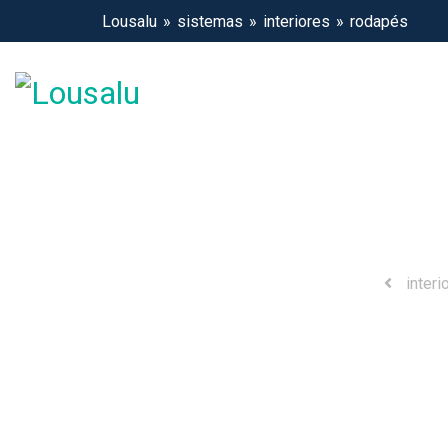
Lousalu
sistemas
interiores
rodapés
interi