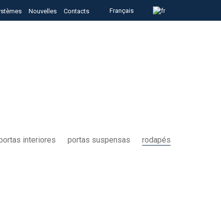
Français
ystèmes
Nouvelles
Contacts
portas interiores
portas suspensas
rodapés