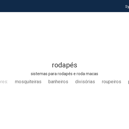
S
rodapés
sistemas para rodapés e roda macas
ores:
mosquiteiras
banheiros
divisórias
roupeiros