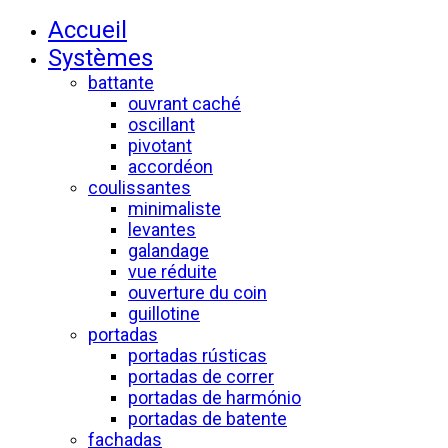
Accueil
Systèmes
battante
ouvrant caché
oscillant
pivotant
accordéon
coulissantes
minimaliste
levantes
galandage
vue réduite
ouverture du coin
guillotine
portadas
portadas rústicas
portadas de correr
portadas de harmónio
portadas de batente
fachadas