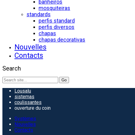
banheiros
mosquiteiras
standards
perfis standard
perfis diversos
chapas
chapas decorativas
Nouvelles
Contacts
Search
Search
for:
Lousalu
sistemas
coulissantes
ouverture du coin
Systèmes
Nouvelles
Contacts