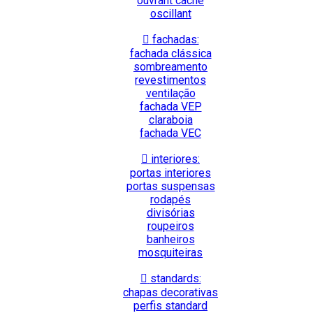
ouvrant caché
oscillant
fachadas:
fachada clássica
sombreamento
revestimentos
ventilação
fachada VEP
claraboia
fachada VEC
interiores:
portas interiores
portas suspensas
rodapés
divisórias
roupeiros
banheiros
mosquiteiras
standards:
chapas decorativas
perfis standard