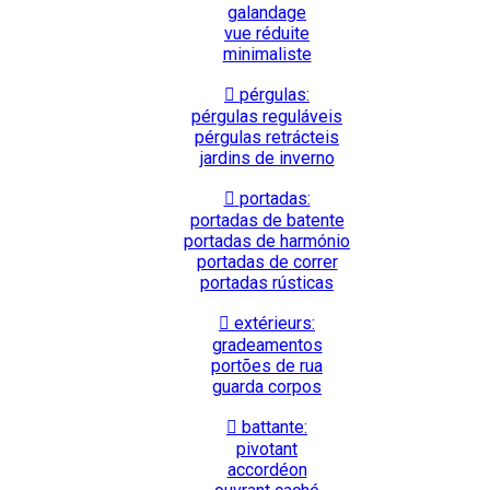
galandage
vue réduite
minimaliste
pérgulas:
pérgulas reguláveis
pérgulas retrácteis
jardins de inverno
portadas:
portadas de batente
portadas de harmónio
portadas de correr
portadas rústicas
extérieurs:
gradeamentos
portões de rua
guarda corpos
battante:
pivotant
accordéon