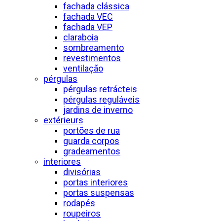
fachada clássica
fachada VEC
fachada VEP
claraboia
sombreamento
revestimentos
ventilação
pérgulas
pérgulas retrácteis
pérgulas reguláveis
jardins de inverno
extérieurs
portões de rua
guarda corpos
gradeamentos
interiores
divisórias
portas interiores
portas suspensas
rodapés
roupeiros