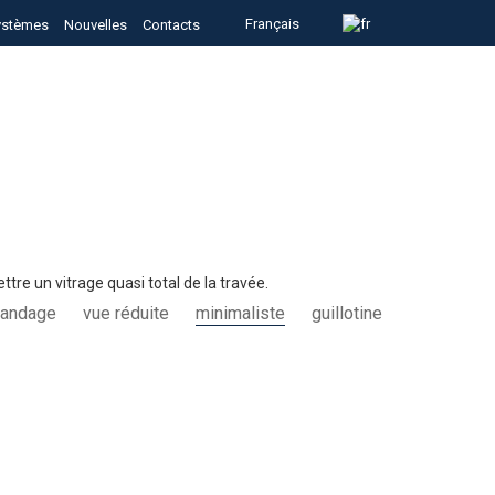
Français
ystèmes
Nouvelles
Contacts
re un vitrage quasi total de la travée.
landage
vue réduite
minimaliste
guillotine