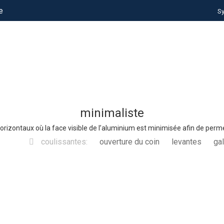
e
S
minimaliste
rizontaux où la face visible de l’aluminium est minimisée afin de permett
coulissantes:
ouverture du coin
levantes
ga